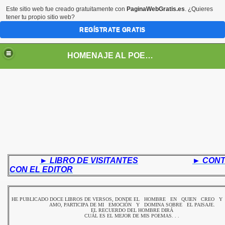
Este sitio web fue creado gratuitamente con
PaginaWebGratis.es
. ¿Quieres
tener tu propio sitio web?
REGÍSTRATE GRATIS
HOMENAJE AL POETA ARGENTINO JOSE PEDRONI
► LIBRO
DE
VISITANTES
► CON
CON EL EDITOR
DRONI
HE PUBLICADO DOCE LIBROS DE VERSOS, DONDE EL HOMBRE EN QUIEN CREO 
POEMAS DE JOSE PEDRONI
AMO, PARTICIPA DE MI EMOCIÓN Y DOMINA SOBRE EL PAISAJE.
EL RECUERDO DEL HOMBRE DIRÁ
CUÁL ES EL MEJOR DE MIS POEMAS. . .
SE PEDRONI