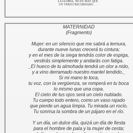
LA GLORIA, NO ES MAS QUE
UN VERSO RECORDADO. . .
DRONI
I
MATERNIDAD
(Fragmento)
S
Mujer: en un silencio que me sabrá a ternura,
durante nueve lunas crecerá tu cintura;
y en el mes de la siega tendrás color de espiga,
vestirás simplemente y andarás con fatiga.
_El hueco de tu almohada tendrá un olor a nido,
y a vino derramado nuestro mantel tendido._
35
Si mi mano te toca,
tu voz, con la vergüenza, se romperá en tu boca
lo mismo que una copa.
El cielo de tus ojos será un cielo nublado.
Tu cuerpo todo entero, como un vaso rajado
que pierde un agua limpia. Tu mirada un rocío.
Tu sonrisa la sombra de un pájaro en el río.
Y un día, un dulce día, quizá un día de fiesta
para el hombre de pala y la mujer de cesta;