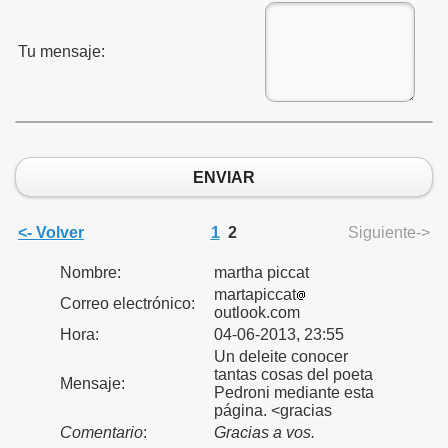
DRONI
Tu mensaje:
I
S
ENVIAR
<- Volver
1
2
Siguiente->
35
Nombre:
martha piccat
martapiccat
Correo electrónico:
outlook.com
Hora:
04-06-2013, 23:55
Un deleite conocer
tantas cosas del poeta
Mensaje:
Pedroni mediante esta
página. <gracias
Comentario
:
Gracias a vos.