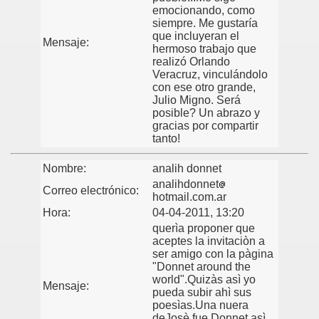
emocionando, como
siempre. Me gustaría
que incluyeran el
Mensaje:
hermoso trabajo que
realizó Orlando
Veracruz, vinculándolo
con ese otro grande,
Julio Migno. Será
posible? Un abrazo y
gracias por compartir
tanto!
Nombre:
analih donnet
analihdonnet
Correo electrónico:
hotmail.com.ar
Hora:
04-04-2011, 13:20
querìa proponer que
aceptes la invitaciòn a
ser amigo con la pàgina
"Donnet around the
world".Quizàs asì yo
Mensaje:
pueda subir ahì sus
poesìas.Una nuera
deJosè fue Donnet asì