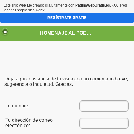
Este sitio web fue creado gratuitamente con
PaginaWebGratis.es
. ¿Quieres
tener tu propio sitio web?
REGÍSTRATE GRATIS
HOMENAJE AL POETA ARGENTINO JOSE PEDRONI
Deja aquí constancia de tu visita con un comentario breve,
sugerencia o inquietud. Gracias.
Tu nombre:
DRONI
Tu dirección de correo
POEMAS DE JOSE PEDRONI
electrónico:
SE PEDRONI