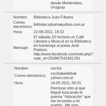
desde Montevideo,
Uruguay
Nombre:
Biblioteca Juan F.Ibarra
Correo
bibliotecaibarra
yahoo.com.ar
electrónico:
Hora:
22-08-2011, 18:32
El sábado 20 hicimos un Café
Literario y Musical en la Biblioteca
en homenaje al poeta José
Mensaje:
Pedroni.
http://www.facebook.com/note.php?
note_id=250967541601291
Nombre:
cecilia
ceciliabertella
Correo electrónico:
yahoo.com.ar
Hora:
14-05-2011, 00:31
Hermoso sitio al que
llegué buscando el
poema "Adoración" que
me recuerda a mi
pueblo...Me sigo