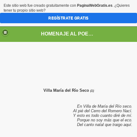
Este sitio web fue creado gratuitamente con
PaginaWebGratis.es
. ¿Quieres
tener tu propio sitio web?
REGÍSTRATE GRATIS
HOMENAJE AL POETA ARGENTINO JOSE PEDRONI
DRONI
Villa María del Río Seco
(1)
POEMAS DE JOSE PEDRONI
En Villa de María del Río seco.
SE PEDRONI
Al pié del Cerro del Romero Nací.
Y esto es todo cuanto diré de mí.
Porque no soy más que el eco.
DRONI
Del canto natal que traigo aquí.
I