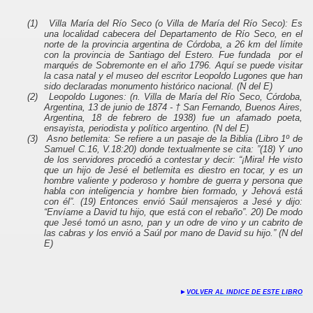
(1)
Villa María del Río Seco (o Villa de María del Río Seco): Es
una localidad cabecera del Departamento de Río Seco, en el
norte de la provincia argentina de Córdoba, a 26 km del límite
con la provincia de Santiago del Estero. Fue fundada por el
marqués de Sobremonte en el año 1796. Aquí se puede visitar
la casa natal y el museo del escritor Leopoldo Lugones que han
sido declaradas monumento histórico nacional. (N del E)
(2)
Leopoldo Lugones: (n. Villa de María del Río Seco, Córdoba,
Argentina, 13 de junio de 1874 - † San Fernando, Buenos Aires,
Argentina, 18 de febrero de 1938) fue un afamado poeta,
ensayista, periodista y político argentino. (N del E)
(3)
Asno betlemita: Se refiere a un pasaje de la Biblia (Libro 1º de
Samuel C.16, V.18:20) donde textualmente se cita: ”(18) Y uno
de los servidores procedió a contestar y decir: “¡Mira! He visto
que un hijo de Jesé el betlemita es diestro en tocar, y es un
hombre valiente y poderoso y hombre de guerra y persona que
habla con inteligencia y hombre bien formado, y Jehová está
con él”. (19) Entonces envió Saúl mensajeros a Jesé y dijo:
“Envíame a David tu hijo, que está con el rebaño”. 20) De modo
que Jesé tomó un asno, pan y un odre de vino y un cabrito de
las cabras y los envió a Saúl por mano de David su hijo.” (N del
E)
►
VOLVER AL INDICE DE ESTE LIBRO