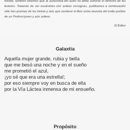
inédita, también creemos que la autocrítica del autor no debe vulnerar el derecho de los
lectores. Tratando de ser ecuánimes con ambas consignas, publicamos a continuación
sólo tres poemas de los treinta y seis que contiene el libro como muestra del estilo poético
S
de un Pedroni joven y aún soltero.
El Editor
Galaxtia
35
Aquella mujer grande, rubia y bella
que me besó una noche y en el sueño
me prometió el azul,
¡yo sé que era una estrella!;
por eso siempre voy en busca de ella
por la Vía Láctea inmensa de mi ensueño.
60
Propósito