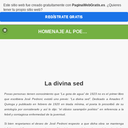
Este sitio web fue creado gratuitamente con
PaginaWebGratis.es
. ¿Quieres
tener tu propio sitio web?
REGÍSTRATE GRATIS
HOMENAJE AL POETA ARGENTINO JOSE PEDRONI
DRONI
La divina sed
POEMAS DE JOSE PEDRONI
Pocas personas tienen conocimiento que “La gota de agua” de 1923 no es el primer libro
que escribiera José Pedroni; existió uno previo:
“La divina sed”
. Dedicado a Amadeo F.
SE PEDRONI
Quiroga y publicado en febrero de 1920 en tirada mínima, el poeta lo proscribió de su
antología por considerarlo y así lo dijo: “el clásico sarampión poético” en referencia a la
febril y contagiosa enfermedad de la juventud.
DRONI
Si bien respetamos el deseo de José Pedroni respecto a que dicha obra se mantenga
I