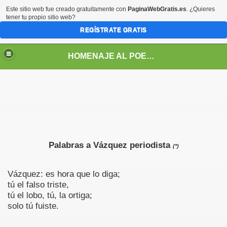
Este sitio web fue creado gratuitamente con
PaginaWebGratis.es
. ¿Quieres
tener tu propio sitio web?
REGÍSTRATE GRATIS
HOMENAJE AL POETA ARGENTINO JOSE PEDRONI
DRONI
Palabras a Vázquez periodista
(*)
POEMAS DE JOSE PEDRONI
Vázquez: es hora que lo diga;
tú el falso triste,
SE PEDRONI
tú el lobo, tú, la ortiga;
solo tú fuiste.
DRONI
I