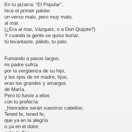
En tu pizarra: “El Popular”,
hice el primer palote:
S
un verso malo, pero muy malo,
al mar.
(¿Era al mar, Vázquez, o a Don Quijote?)
Y cuando la gente se quiso burlar,
tú levantaste, pálido, tu palo.
35
Fumando a pasos largos,
mi padre sufría
por la vergüenza de su hijo,
y los ojos de mi madre, fijos,
eran los grandes y amargos
de María.
Pero tú fuiste a ellos
con tu profecía:
_Honrados serán vuestros cabellos.
60
Tened fe, tened fe,
que ya en la alegría
o ya en el dolor,