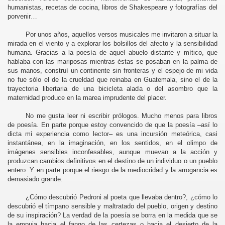
humanistas, recetas de cocina, libros de Shakespeare y fotografías del
porvenir…
S
Por unos años, aquellos versos musicales me invitaron a situar la
mirada en el viento y a explorar los bolsillos del afecto y la sensibilidad
humana. Gracias a la poesía de aquel abuelo distante y mítico, que
hablaba con las mariposas mientras éstas se posaban en la palma de
sus manos, construí un continente sin fronteras y el espejo de mi vida
no fue sólo el de la crueldad que reinaba en Guatemala, sino el de la
35
trayectoria libertaria de una bicicleta alada o del asombro que la
maternidad produce en la marea imprudente del placer.
No me gusta leer ni escribir prólogos. Mucho menos para libros
de poesía. En parte porque estoy convencido de que la poesía –así lo
dicta mi experiencia como lector– es una incursión meteórica, casi
instantánea, en la imaginación, en los sentidos, en el olimpo de
imágenes sensibles inconfesables, aunque muevan a la acción y
produzcan cambios definitivos en el destino de un individuo o un pueblo
entero. Y en parte porque el riesgo de la mediocridad y la arrogancia es
demasiado grande.
60
¿Cómo descubrió Pedroni al poeta que llevaba dentro?, ¿cómo lo
descubrió el tímpano sensible y maltratado del pueblo, origen y destino
de su inspiración? La verdad de la poesía se borra en la medida que se
la empuja hacia el fango de las certezas o hacia el desierto de la