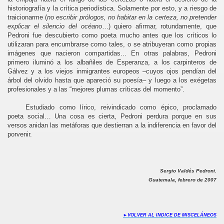
historiografía y la crítica periodística. Solamente por esto, y a riesgo de
1
traicionarme (
no escribir prólogos, no habitar en la certeza, no pretender
explicar el silencio del océano
…) quiero afirmar, rotundamente, que
1963
Pedroni fue descubierto como poeta mucho antes que los críticos lo
utilizaran para encumbrarse como tales, o se atribuyeran como propias
imágenes que nacieron compartidas... En otras palabras, Pedroni
primero iluminó a los albañiles de Esperanza, a los carpinteros de
Gálvez y a los viejos inmigrantes europeos –cuyos ojos pendían del
árbol del olvido hasta que apareció su poesía– y luego a los exégetas
profesionales y a las “mejores plumas críticas del momento”.
Estudiado como lírico, reivindicado como épico, proclamado
poeta social… Una cosa es cierta, Pedroni perdura porque en sus
versos anidan las metáforas que destierran a la indiferencia en favor del
porvenir.
Sergio Valdés Pedroni.
eopoldo Lugones - 1926
Guatemala, febrero de 2007
 de Jose Pedroni - 1935
►
VOLVER AL INDICE DE MISCELÁNEOS
oni - 2007