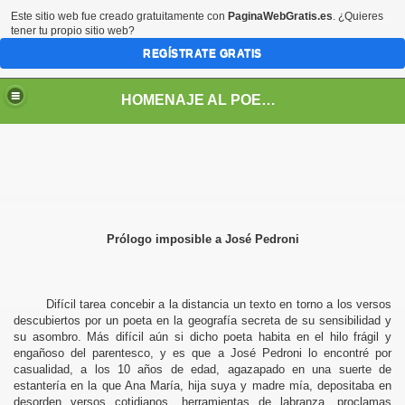
Este sitio web fue creado gratuitamente con
PaginaWebGratis.es
. ¿Quieres
tener tu propio sitio web?
REGÍSTRATE GRATIS
HOMENAJE AL POETA ARGENTINO JOSE PEDRONI
Prólogo imposible a José Pedroni
DRONI
POEMAS DE JOSE PEDRONI
Difícil tarea concebir a la distancia un texto en torno a los versos
descubiertos por un poeta en la geografía secreta de su sensibilidad y
SE PEDRONI
su asombro. Más difícil aún si dicho poeta habita en el hilo frágil y
engañoso del parentesco, y es que a José Pedroni lo encontré por
DRONI
casualidad, a los 10 años de edad, agazapado en una suerte de
estantería en la que Ana María, hija suya y madre mía, depositaba en
desorden versos cotidianos, herramientas de labranza, proclamas
I