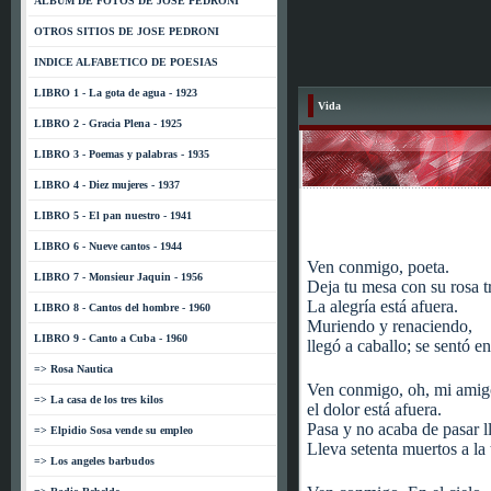
ALBUM DE FOTOS DE JOSE PEDRONI
OTROS SITIOS DE JOSE PEDRONI
INDICE ALFABETICO DE POESIAS
LIBRO 1 - La gota de agua - 1923
Vida
LIBRO 2 - Gracia Plena - 1925
LIBRO 3 - Poemas y palabras - 1935
LIBRO 4 - Diez mujeres - 1937
LIBRO 5 - El pan nuestro - 1941
LIBRO 6 - Nueve cantos - 1944
Ven conmigo, poeta.
LIBRO 7 - Monsieur Jaquin - 1956
Deja tu mesa con su rosa tr
La alegría está afuera.
LIBRO 8 - Cantos del hombre - 1960
Muriendo y renaciendo,
LIBRO 9 - Canto a Cuba - 1960
llegó a caballo; se sentó en
=> Rosa Nautica
Ven conmigo, oh, mi amig
=> La casa de los tres kilos
el dolor está afuera.
Pasa y no acaba de pasar l
=> Elpidio Sosa vende su empleo
Lleva setenta muertos a la t
=> Los angeles barbudos