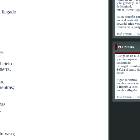
y 60 grados y 56 
de longitud,
está mi tierra: Esp
 llegado
Es un pequeño pun
hacia el norte del
boya del trigo ver
corazón de la pam
José Pedroni - 19
PLOMADA
es
Cuelga de un hilo 
y es un pequeño 
 cielo.
suspendido.
Un ángel invisible 
ierra.
Señala el centro de 
herido.
Sigue su vertical,
re
hombre constante,
uentras;
y llegarás a Dios,
hombre afligido.
José Pedroni - 19
mas
.
tu vaso;