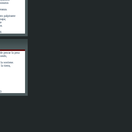
minutos
eranza.
to palpitante
 mapa;
de
pa.
56
de pescar la pesa
mundo,
la sostiene.
la tierra,
63