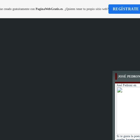
REGÍSTRATE
fue creado gratuitamente con
PaginaWebGratis.es
. ¿Quieres tener tu propio sitio web?
JOSÉ PEDRON
José Pedroni en
Si te gusta la poes
puedes hacerte ami