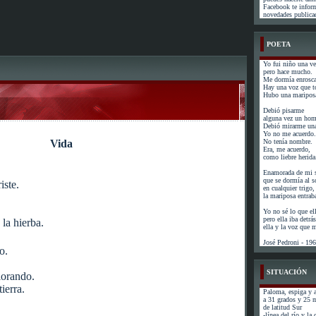
Facebook te infor
novedades publicad
POETA
Yo fui niño una ve
pero hace mucho.
Me dormía enrosca
Hay una voz que t
Hubo una mariposa
Debió pisarme
alguna vez un hom
Debió mirarme una
Yo no me acuerdo.
Vida
No tenía nombre.
Era, me acuerdo,
como liebre herida
Enamorada de mi s
que se dormía al s
iste.
en cualquier trigo,
la mariposa entrab
Yo no sé lo que el
pero ella iba detr
 la hierba.
ella y la voz que
José Pedroni - 19
o.
SITUACIÓN
lorando.
ierra.
Paloma, espiga y a
a 31 grados y 25 
de latitud Sur
-línea del río y la 