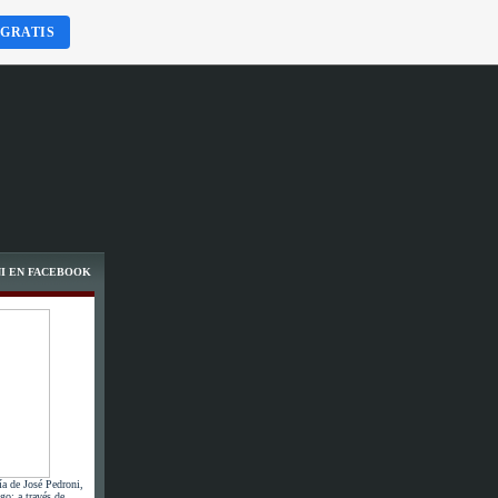
 GRATIS
I EN FACEBOOK
ía de José Pedroni,
go; a través de