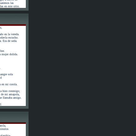
maremos las
as en este sitio.
z,
do en la vereda.
odavía escucho.
. Era de seda.
bre.
 mujer dolida.
.
angre sola
ol
a en mi corola.
la hizo conmigo;
ás de mi amapola,
 me llamaba amigo.
61
ncla,
minutos
calandria-