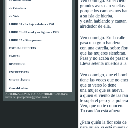
Ven conmigo. En el cielo
=> Radio Rebelde
grandes aves dan vueltas
=> Caballeria
porque los campesinos han
a su isla de hierba,
=> Vida
y están hablando y cantan
LIBRO 10 - La hoja voladora - 1961
alrededor de ella.
LIBRO 11 - El nivel y su lágrima - 1963
Ven conmigo. En la calle
LIBRO 12 - Otros poemas
pasa una gran bandera
con una estrella, sobre flor
POESIAS INEDITAS
que las mujeres siembran.
CARTAS
Pasa y no acaba de pasar el
Lleva setenta muertos a la t
DISCURSOS
ENTREVISTAS
Ven conmigo, que el homb
tiene las voces que no enc
MISCELÁNEOS
que tu verso lo tiene
Zona del editor
una mujer que es nueva,
AUTORIZACIONES POR COPYRIGHT Gestionar a
a quien el viento de las ra
través de: josebpedroni@yahoo.com.ar
le sopla el pelo y la pollera
Ven, que no te conocen.
Tu canción está afuera.
¿Para quién la flor sola de 
para quién, si está muerta?