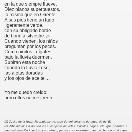
en la que siempre llueve.
Diez planos superpuestos,
S
lo mismo que en Oriente.
A sus pies tiene un lago
ligeramente verde,
con su obligado borde
de borrilla silvestre.
(3)
Cuando vienen, los niños
preguntan por los peces.
35
Como niñitos _
dígoles_
bajo la lluvia duermen.
Subirán esta noche
cuando la lluvia cese,
las aletas doradas
y los ojos de aceite. . .
Yo me quedo creído;
pero ellos no me creen.
(1) Casita de la lluvia: Figuradamente, torre de enfriamiento de agua. (N del E)
(2) Arboladura: En náutica es el conjunto de velas, mástiles, sogas, etc, que permiten a
una embarcación impulsada por viento, ponerse en movimiento aprovechando el aire que