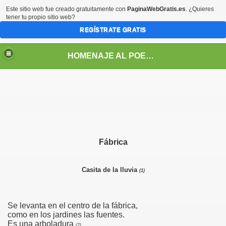
Este sitio web fue creado gratuitamente con
PaginaWebGratis.es
. ¿Quieres
tener tu propio sitio web?
REGÍSTRATE GRATIS
HOMENAJE AL POETA ARGENTINO JOSE PEDRONI
DRONI
Fábrica
POEMAS DE JOSE PEDRONI
Casita de la lluvia
(1)
SE PEDRONI
DRONI
Se levanta en el centro de la fábrica,
como en los jardines las fuentes.
Es una arboladura
I
(2)