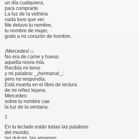
un día cualquiera,
para comprarte.
S
La luz de la vidriera
nada tuvo que ver.
Me detuvo tu nombre,
tu nombre de mujer,
grato a mi corazón de hombre.
¡Mercedes!
35
(*)
No era de carne y hueso
aquella novia mía.
Recibía mi beso
y mi palabra: _
¡hermana!_
;
pero no respondía.
Está muerta en el libro de lectura
de mi niñez lejana.
Mercedes:
sobre tu nombre cae
la luz de la ventana.
2
En tu teclado están todas las palabras
del mundo;
las dulces, las amargas.