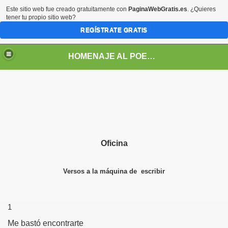
Este sitio web fue creado gratuitamente con
PaginaWebGratis.es
. ¿Quieres
tener tu propio sitio web?
REGÍSTRATE GRATIS
HOMENAJE AL POETA ARGENTINO JOSE PEDRONI
DRONI
Oficina
POEMAS DE JOSE PEDRONI
Versos a la máquina de escribir
SE PEDRONI
DRONI
1
Me bastó encontrarte
I