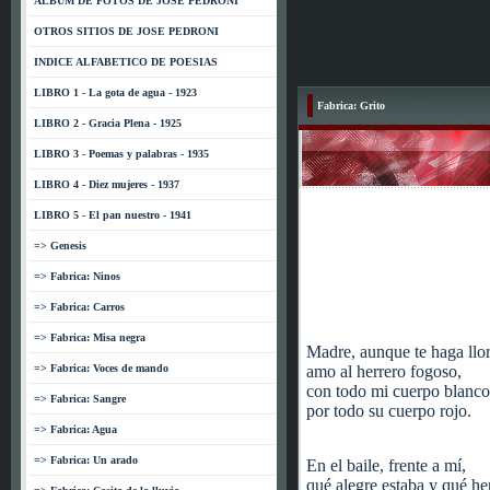
ALBUM DE FOTOS DE JOSE PEDRONI
OTROS SITIOS DE JOSE PEDRONI
INDICE ALFABETICO DE POESIAS
LIBRO 1 - La gota de agua - 1923
Fabrica: Grito
LIBRO 2 - Gracia Plena - 1925
LIBRO 3 - Poemas y palabras - 1935
LIBRO 4 - Diez mujeres - 1937
LIBRO 5 - El pan nuestro - 1941
=> Genesis
=> Fabrica: Ninos
=> Fabrica: Carros
=> Fabrica: Misa negra
Madre, aunque te haga llor
=> Fabrica: Voces de mando
amo al herrero fogoso,
con todo mi cuerpo blanco
=> Fabrica: Sangre
por todo su cuerpo rojo.
=> Fabrica: Agua
=> Fabrica: Un arado
En el baile, frente a mí,
qué alegre estaba y qué h