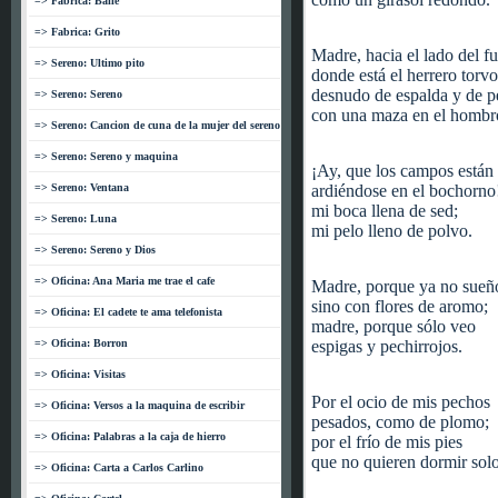
=> Fabrica: Baile
=> Fabrica: Grito
Madre, hacia el lado del f
=> Sereno: Ultimo pito
donde está el herrero torvo
desnudo de espalda y de p
=> Sereno: Sereno
con una maza en el hombr
=> Sereno: Cancion de cuna de la mujer del sereno
=> Sereno: Sereno y maquina
¡Ay, que los campos están
=> Sereno: Ventana
ardiéndose en el bochorno
mi boca llena de sed;
=> Sereno: Luna
mi pelo lleno de polvo.
=> Sereno: Sereno y Dios
=> Oficina: Ana Maria me trae el cafe
Madre, porque ya no sueñ
sino con flores de aromo;
=> Oficina: El cadete te ama telefonista
madre, porque sólo veo
=> Oficina: Borron
espigas y pechirrojos.
=> Oficina: Visitas
Por el ocio de mis pechos
=> Oficina: Versos a la maquina de escribir
pesados, como de plomo;
=> Oficina: Palabras a la caja de hierro
por el frío de mis pies
que no quieren dormir solo
=> Oficina: Carta a Carlos Carlino