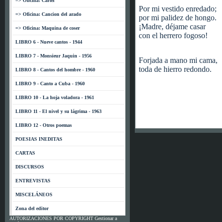
=> Oficina: Cartel
Por mi vestido enredado;
=> Oficina: Cancion del arado
por mi palidez de hongo.
¡Madre, déjame casar
=> Oficina: Maquina de coser
con el herrero fogoso!
LIBRO 6 - Nueve cantos - 1944
LIBRO 7 - Monsieur Jaquin - 1956
Forjada a mano mi cama,
toda de hierro redondo.
LIBRO 8 - Cantos del hombre - 1960
LIBRO 9 - Canto a Cuba - 1960
LIBRO 10 - La hoja voladora - 1961
LIBRO 11 - El nivel y su lágrima - 1963
LIBRO 12 - Otros poemas
POESIAS INEDITAS
CARTAS
DISCURSOS
ENTREVISTAS
MISCELÁNEOS
Zona del editor
AUTORIZACIONES POR COPYRIGHT Gestionar a