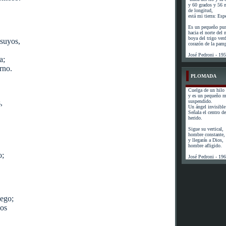
y 60 grados y 56 
de longitud,
está mi tierra: Esp
Es un pequeño pun
hacia el norte del
boya del trigo ver
suyos,
corazón de la pam
José Pedroni - 19
a;
rno.
PLOMADA
Cuelga de un hilo 
y es un pequeño 
,
suspendido.
Un ángel invisible 
Señala el centro de 
herido.
Sigue su vertical,
hombre constante,
y llegarás a Dios,
hombre afligido.
o;
José Pedroni - 19
.
uego;
nos