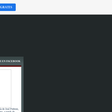
 GRATIS
I EN FACEBOOK
ía de José Pedroni,
go; a través de