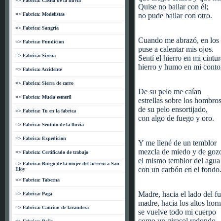
=> Fabrica: Casita de la lluvia
Quise no bailar con él;
=> Fabrica: Modelistas
no pude bailar con otro.
=> Fabrica: Sangria
Cuando me abrazó, en los 
=> Fabrica: Fundicion
puse a calentar mis ojos.
=> Fabrica: Sirena
Sentí el hierro en mi cintur
hierro y humo en mi conto
=> Fabrica: Accidente
=> Fabrica: Sierra de carro
De su pelo me caían
=> Fabrica: Muela esmeril
estrellas sobre los hombros
de su pelo ensortijado,
=> Fabrica: Tu en la fabrica
con algo de fuego y oro.
=> Fabrica: Sentido de la lluvia
=> Fabrica: Expedicion
Y me llené de un temblor
mezcla de miedo y de goz
=> Fabrica: Certificado de trabajo
el mismo temblor del agua
=> Fabrica: Ruego de la mujer del herrero a San
con un carbón en el fondo
Eloy
=> Fabrica: Taberna
Madre, hacia el lado del f
=> Fabrica: Paga
madre, hacia los altos hor
=> Fabrica: Cancion de lavandera
se vuelve todo mi cuerpo
como un girasol redondo.