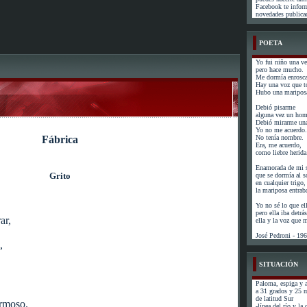
Facebook te infor
novedades publicad
POETA
Yo fui niño una ve
pero hace mucho.
Me dormía enrosca
Hay una voz que t
Hubo una mariposa
Debió pisarme
alguna vez un hom
Debió mirarme una
Yo no me acuerdo.
Fábrica
No tenía nombre.
Era, me acuerdo,
como liebre herida
Enamorada de mi s
Grito
que se dormía al s
en cualquier trigo,
la mariposa entrab
Yo no sé lo que el
pero ella iba detr
ar,
ella y la voz que
José Pedroni - 19
,
SITUACIÓN
Paloma, espiga y a
a 31 grados y 25 
de latitud Sur
ermoso.
-línea del río y la 