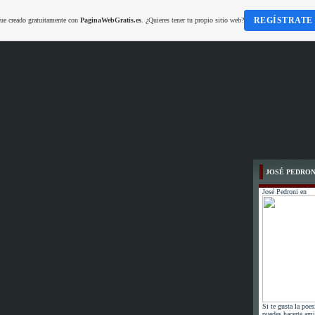
REGÍSTRATE
fue creado gratuitamente con
PaginaWebGratis.es
. ¿Quieres tener tu propio sitio web?
JOSÉ PEDRON
José Pedroni en
Si te gusta la poes
puedes hacerte ami