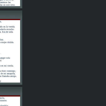
maremos las
as en este sitio.
z,
do en la vereda.
odavía escucho.
. Era de seda.
bre.
 mujer dolida.
.
angre sola
ol
a en mi corola.
la hizo conmigo;
ás de mi amapola,
 me llamaba amigo.
61
ncla,
minutos
calandria-