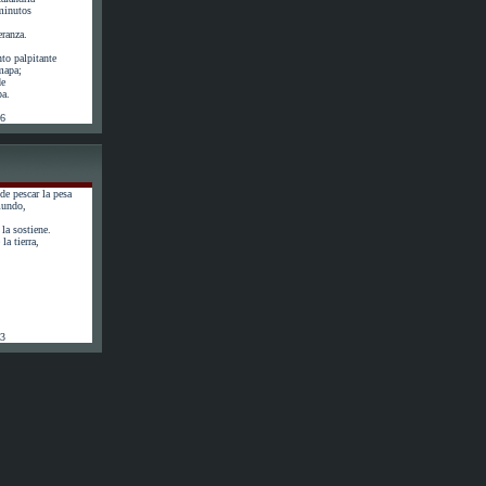
minutos
eranza.
to palpitante
 mapa;
de
pa.
56
de pescar la pesa
mundo,
la sostiene.
la tierra,
63