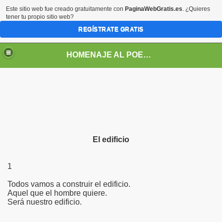
Este sitio web fue creado gratuitamente con
PaginaWebGratis.es
. ¿Quieres
tener tu propio sitio web?
REGÍSTRATE GRATIS
HOMENAJE AL POETA ARGENTINO JOSE PEDRONI
DRONI
El edificio
POEMAS DE JOSE PEDRONI
1
SE PEDRONI
Todos vamos a construir el edificio.
Aquel que el hombre quiere.
DRONI
Será nuestro edificio.
I