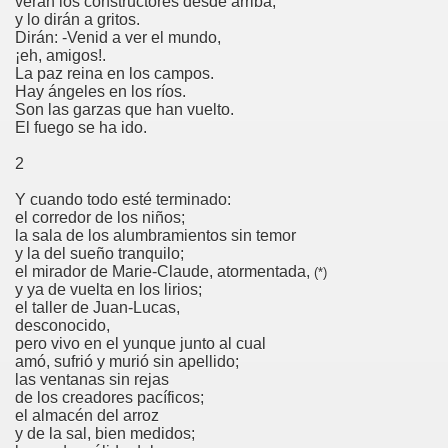
verán los constructores desde arriba,
y lo dirán a gritos.
Dirán: -Venid a ver el mundo,
¡eh, amigos!.
La paz reina en los campos.
Hay ángeles en los ríos.
Son las garzas que han vuelto.
El fuego se ha ido.
2
Y cuando todo esté terminado:
el corredor de los niños;
la sala de los alumbramientos sin temor
y la del sueño tranquilo;
1
el mirador de Marie-Claude, atormentada,
(*)
y ya de vuelta en los lirios;
el taller de Juan-Lucas,
1963
desconocido,
pero vivo en el yunque junto al cual
amó, sufrió y murió sin apellido;
las ventanas sin rejas
de los creadores pacíficos;
el almacén del arroz
y de la sal, bien medidos;