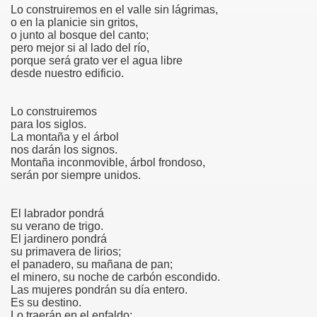
Lo construiremos en el valle sin lágrimas,
o en la planicie sin gritos,
S
o junto al bosque del canto;
pero mejor si al lado del río,
porque será grato ver el agua libre
desde nuestro edificio.
Lo construiremos
35
para los siglos.
La montaña y el árbol
nos darán los signos.
Montaña inconmovible, árbol frondoso,
serán por siempre unidos.
El labrador pondrá
su verano de trigo.
El jardinero pondrá
su primavera de lirios;
el panadero, su mañana de pan;
60
el minero, su noche de carbón escondido.
Las mujeres pondrán su día entero.
Es su destino.
Lo traerán en el enfaldo: