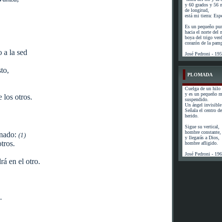
y 60 grados y 56 
de longitud,
está mi tierra: Esp
Es un pequeño pun
hacia el norte del
boya del trigo ver
corazón de la pam
o a la sed
José Pedroni - 19
to,
PLOMADA
Cuelga de un hilo 
y es un pequeño 
 los otros.
suspendido.
Un ángel invisible 
Señala el centro de 
herido.
Sigue su vertical,
hombre constante,
enado:
(1)
y llegarás a Dios,
tros.
hombre afligido.
José Pedroni - 19
rá en el otro.
.