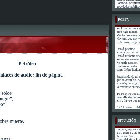
Facebook te infor
novedades publicad
POETA
Yo fui niño una ve
pero hace mucho.
Me dormía enrosca
Hay una voz que t
Hubo una mariposa
Debió pisarme
alguna vez un hom
Debió mirarme una
Yo no me acuerdo.
Petróleo
No tenía nombre.
Era, me acuerdo,
como liebre herida
Enamorada de mi s
que se dormía al s
en cualquier trigo,
la mariposa entrab
 solos.
Yo no sé lo que el
pero ella iba detr
angre”;
ella y la voz que
eo”.
José Pedroni - 19
sobre muerte,
SITUACIÓN
Paloma, espiga y a
a 31 grados y 25 
de latitud Sur
vanza,
-línea del río y la 