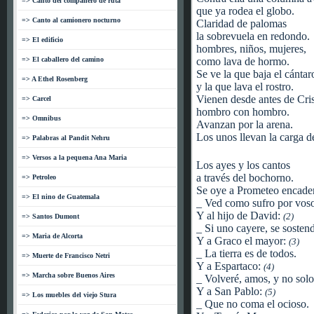
=> Canto del companero de ruta
que ya rodea el globo.
=> Canto al camionero nocturno
Claridad de palomas
la sobrevuela en redondo.
=> El edificio
hombres, niños, mujeres,
=> El caballero del camino
como lava de hormo.
Se ve la que baja el cántar
=> A Ethel Rosenberg
y la que lava el rostro.
Vienen desde antes de Cris
=> Carcel
hombro con hombro.
=> Omnibus
Avanzan por la arena.
Los unos llevan la carga de
=> Palabras al Pandit Nehru
=> Versos a la pequena Ana Maria
Los ayes y los cantos
a través del bochorno.
=> Petroleo
Se oye a Prometeo encad
=> El nino de Guatemala
_ Ved como sufro por voso
Y al hijo de David:
(2)
=> Santos Dumont
_ Si uno cayere, se sostend
=> Maria de Alcorta
Y a Graco el mayor:
(3)
_ La tierra es de todos.
=> Muerte de Francisco Netri
Y a Espartaco:
(4)
=> Marcha sobre Buenos Aires
_ Volveré, amos, y no solo
Y a San Pablo:
(5)
=> Los muebles del viejo Stura
_ Que no coma el ocioso.