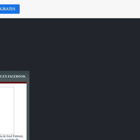
 GRATIS
I EN FACEBOOK
ía de José Pedroni,
go; a través de