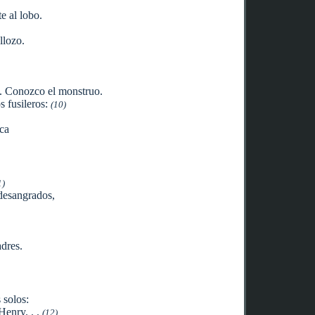
 al lobo.
llozo.
. Conozco el monstruo.
s fusileros:
(10)
nca
1)
desangrados,
dres.
 solos:
Henry. . .
(12)