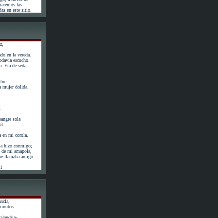
maremos las
as en este sitio.
z,
do en la vereda.
odavía escucho.
. Era de seda.
bre.
 mujer dolida.
.
angre sola
ol
a en mi corola.
la hizo conmigo;
ás de mi amapola,
 me llamaba amigo.
61
ncla,
minutos
calandria-