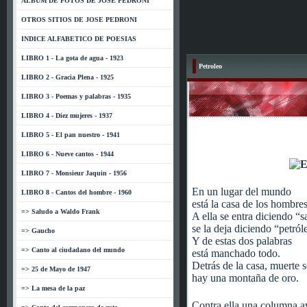
ALBUM DE FOTOS DE JOSE PEDRONI
OTROS SITIOS DE JOSE PEDRONI
INDICE ALFABETICO DE POESIAS
LIBRO 1 - La gota de agua - 1923
Petroleo
LIBRO 2 - Gracia Plena - 1925
LIBRO 3 - Poemas y palabras - 1935
LIBRO 4 - Diez mujeres - 1937
LIBRO 5 - El pan nuestro - 1941
LIBRO 6 - Nueve cantos - 1944
LIBRO 7 - Monsieur Jaquin - 1956
En un lugar del mundo
LIBRO 8 - Cantos del hombre - 1960
está la casa de los hombres
=> Saludo a Waldo Frank
A ella se entra diciendo “s
se la deja diciendo “petról
=> Gaucho
Y de estas dos palabras
=> Canto al ciudadano del mundo
está manchado todo.
Detrás de la casa, muerte 
=> 25 de Mayo de 1947
hay una montaña de oro.
=> La mesa de la paz
Contra ella una columna a