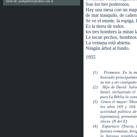
través de: josebpedroni@yahoo.com.ar
Son los tres poderosos.
Hay una mesa con un map
de mar tranquilo, de calien
Se ve el monte, la espiga, 
Es la tierra de todos.
los tres hombres la miran 
Le tocan pechos, hombros. 
La ventana está abierta.
Ningún árbol al fondo.
1955
(1)
Prometeo: En la mi
honrado principalment
su uso y ser castigado
(2)
Hijo de David: Salom
Israel, incluyendo el
pues La Biblia lo cons
(3)
Graco el mayor: Tibe
los años 169 y 164 
actividad política d
(optimates), presentá
electo. (N del E)
(4)
Espartaco: (Tracia, 
fuentes romanas, dirig
la Antigua república