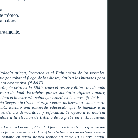
a
te trópico.
la paloma.
largamente.
. .
tología griega, Prometeo es el Titán amigo de los mortales,
e por robar el fuego de los dioses, darlo a los humanos para
 por este motivo. (N del E)
ón, descrito en la Biblia como el tercer y último rey de todo
 reino de Judá. Es célebre por su sabiduría, riqueza y poder,
idera el hombre más sabio que existió en la Tierra. (N del E)
rio Sempronio Graco, el mayor entre sus hermanos, nació entre
a.C. Recibió una esmerada educación que lo impulsó a la
e tendencia democrática y reformista. Se opuso a la nobleza
ndose a la elección de tribuno de la plebe en el 133, siendo
113 a. C. - Lucania, 71 a. C.) fue un esclavo tracio que, según
ió (o fue uno de sus líderes) la rebelión más importante contra
 romana en suelo itálico (conocida como III Guerra Servil,