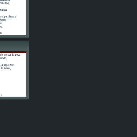
minutos
eranza.
to palpitante
 mapa;
de
pa.
56
de pescar la pesa
mundo,
la sostiene.
la tierra,
63