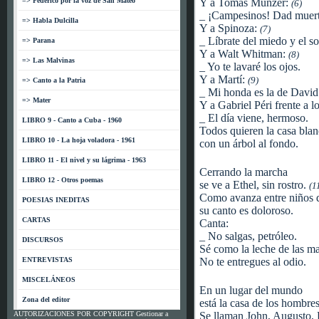
=> Federico por la voz de San Mateo
Y a Tomás Munzer:
(6)
_ ¡Campesinos! Dad muerte
=> Habla Dulcilla
Y a Spinoza:
(7)
_ Líbrate del miedo y el so
=> Parana
Y a Walt Whitman:
(8)
=> Las Malvinas
_ Yo te lavaré los ojos.
Y a Martí:
(9)
=> Canto a la Patria
_ Mi honda es la de David
=> Mater
Y a Gabriel Péri frente a lo
_ El día viene, hermoso.
LIBRO 9 - Canto a Cuba - 1960
Todos quieren la casa bla
LIBRO 10 - La hoja voladora - 1961
con un árbol al fondo.
LIBRO 11 - El nivel y su lágrima - 1963
Cerrando la marcha
LIBRO 12 - Otros poemas
se ve a Ethel, sin rostro.
(1
Como avanza entre niños 
POESIAS INEDITAS
su canto es doloroso.
CARTAS
Canta:
_ No salgas, petróleo.
DISCURSOS
Sé como la leche de las ma
ENTREVISTAS
No te entregues al odio.
MISCELÁNEOS
En un lugar del mundo
Zona del editor
está la casa de los hombres
AUTORIZACIONES POR COPYRIGHT Gestionar a
Se llaman John, Augusto, 