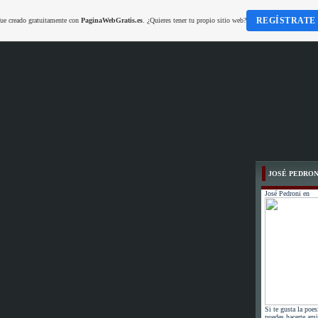
REGÍSTRATE
fue creado gratuitamente con
PaginaWebGratis.es
. ¿Quieres tener tu propio sitio web?
JOSÉ PEDRON
José Pedroni en
Si te gusta la poes
puedes hacerte ami