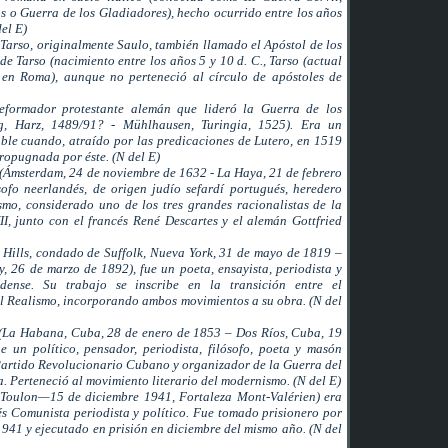
s o Guerra de los Gladiadores), hecho ocurrido entre los años
del E)
Tarso, originalmente Saulo, también llamado el Apóstol de los
de Tarso (nacimiento entre los años 5 y 10 d. C., Tarso (actual
 en Roma), aunque no perteneció al círculo de apóstoles de
formador protestante alemán que lideró la Guerra de los
g, Harz, 1489/91? - Mühlhausen, Turingia, 1525). Era un
able cuando, atraído por las predicaciones de Lutero, en 1519
propugnada por éste. (N del E)
 (Ámsterdam, 24 de noviembre de 1632 - La Haya, 21 de febrero
sofo neerlandés, de origen judío sefardí portugués, heredero
ismo, considerado uno de los tres grandes racionalistas de la
VII, junto con el francés René Descartes y el alemán Gottfried
 Hills, condado de Suffolk, Nueva York, 31 de mayo de 1819 –
 26 de marzo de 1892), fue un poeta, ensayista, periodista y
dense. Su trabajo se inscribe en la transición entre el
l Realismo, incorporando ambos movimientos a su obra. (N del
: (La Habana, Cuba, 28 de enero de 1853 – Dos Ríos, Cuba, 19
 un político, pensador, periodista, filósofo, poeta y masón
Partido Revolucionario Cubano y organizador de la Guerra del
. Perteneció al movimiento literario del modernismo. (N del E)
 Toulon—15 de diciembre 1941, Fortaleza Mont-Valérien) era
s Comunista periodista y político. Fue tomado prisionero por
1941 y ejecutado en prisión en diciembre del mismo año. (N del