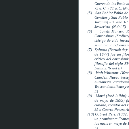
Guerra de los Esclavo
73 a. C. y 71 a. C. (N 
(5)
San Pablo: Pablo de 
Gentiles y San Pablo 
Turquía) - † año 67
Jesucristo. (N del E)
(6)
Tomás Munzer: Re
Campesinos (Stolber
clérigo de vida inest
se unió a la reforma 
(7)
Spinoza (Baruch de):
de 1677) fue un filó
crítico del cartesian
filosofía del siglo X
Leibniz. (N del E)
(8)
Walt Whitman: (West
Camden, Nueva Jersey,
humanista estadouni
Trascendentalismo y e
E)
(9)
Martí (José Julián)
de mayo de 1895) fue
cubano, creador del 
95 o Guerra Necesaria
(10)
Gabriel Péri: (1902,
un prominente Francé
los nazis en mayo de 
E)