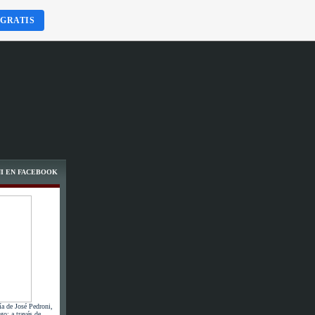
 GRATIS
I EN FACEBOOK
ía de José Pedroni,
go; a través de