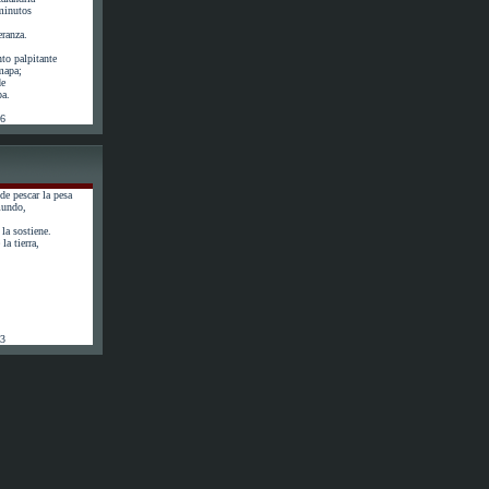
minutos
eranza.
to palpitante
 mapa;
de
pa.
56
de pescar la pesa
mundo,
la sostiene.
la tierra,
63