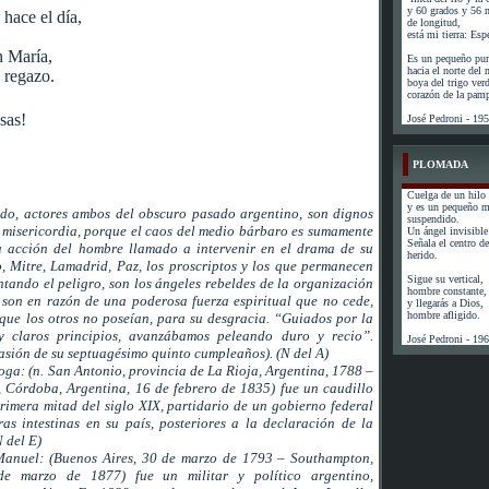
y 60 grados y 56 
 hace el día,
de longitud,
está mi tierra: Esp
n María,
Es un pequeño pun
hacia el norte del
n regazo.
boya del trigo ver
corazón de la pam
sas!
José Pedroni - 19
PLOMADA
Cuelga de un hilo 
y es un pequeño 
do, actores ambos del obscuro pasado argentino, son dignos
suspendido.
 misericordia, porque el caos del medio bárbaro es sumamente
Un ángel invisible 
Señala el centro de 
a acción del hombre llamado a intervenir en el drama de su
herido.
o, Mitre, Lamadrid, Paz, los proscriptos y los que permanecen
Sigue su vertical,
entando el peligro, son los ángeles rebeldes de la organización
hombre constante,
o son en razón de una poderosa fuerza espiritual que no cede,
y llegarás a Dios,
hombre afligido.
 que los otros no poseían, para su desgracia. “Guiados por la
y claros principios, avanzábamos peleando duro y recio”.
José Pedroni - 19
asión de su septuagésimo quinto cumpleaños). (N del A)
ga: (n. San Antonio, provincia de La Rioja, Argentina, 1788 –
 Córdoba, Argentina, 16 de febrero de 1835) fue un caudillo
rimera mitad del siglo XIX, partidario de un gobierno federal
ras intestinas en su país, posteriores a la declaración de la
 del E)
Manuel: (Buenos Aires, 30 de marzo de 1793 – Southampton,
de marzo de 1877) fue un militar y político argentino,