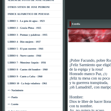
ALBUM DE FOTOS DE JOSE PEDRONI
OTROS SITIOS DE JOSE PEDRONI
INDICE ALFABETICO DE POESIAS
LIBRO 1 - La gota de agua - 1923
Estrella
LIBRO 2 - Gracia Plena - 1925
LIBRO 3 - Poemas y palabras - 1935
LIBRO 4 - Diez mujeres - 1937
LIBRO 5 - El pan nuestro - 1941
LIBRO 6 - Nueve cantos - 1944
¡Pobre Facundo, pobre Ro
LIBRO 7 - Monsieur Jaquin - 1956
¡Feliz Sarmiento que eligi
de la espiga y la rosa!
LIBRO 8 - Cantos del hombre - 1960
Honrado manco Paz,
(3)
LIBRO 9 - Canto a Cuba - 1960
¡feliz tu mesa con su poca 
y tu guerrera transpirada,
LIBRO 10 - La hoja voladora - 1961
¡oh Lamadrid!, con marip
=> Nacimiento
Hombre:
=> Paula
Dios te libre de hacer llora
=> Loreto
con tu nombre.
Ay, no quiera tu acaso