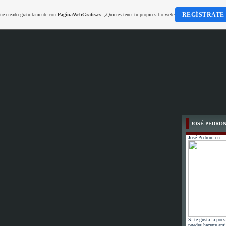
REGÍSTRATE
fue creado gratuitamente con
PaginaWebGratis.es
. ¿Quieres tener tu propio sitio web?
JOSÉ PEDRON
José Pedroni en
Si te gusta la poes
puedes hacerte ami