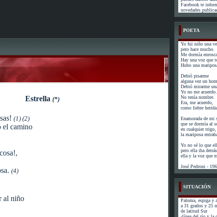
Facebook te infor
novedades publicad
POETA
Yo fui niño una ve
pero hace mucho.
Me dormía enrosca
Hay una voz que t
Hubo una mariposa
Debió pisarme
alguna vez un hom
Debió mirarme una
Yo no me acuerdo.
Estrella
No tenía nombre.
(*)
Era, me acuerdo,
como liebre herida
sas!
(1) (2)
Enamorada de mi s
que se dormía al s
ó el camino
en cualquier trigo,
la mariposa entrab
Yo no sé lo que el
pero ella iba detr
cosa!,
ella y la voz que
José Pedroni - 19
osa.
(4)
SITUACIÓN
r al niño
Paloma, espiga y a
a 31 grados y 25 
de latitud Sur
-línea del río y la 