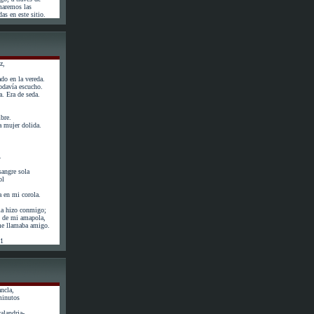
maremos las
as en este sitio.
z,
do en la vereda.
odavía escucho.
. Era de seda.
bre.
 mujer dolida.
.
angre sola
ol
a en mi corola.
la hizo conmigo;
ás de mi amapola,
 me llamaba amigo.
61
ncla,
minutos
calandria-