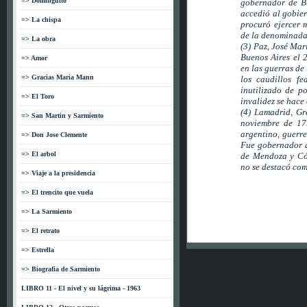
=> Dominguito
gobernador de Bu
accedió al gobier
=> La chispa
procuró ejercer m
de la denominada
=> La obra
(3) Paz, José Mar
Buenos Aires el 
=> Amor
en las guerras de
=> Gracias Maria Mann
los caudillos f
inutilizado de p
=> El Toro
invalidez se hac
(4) Lamadrid, Gr
=> San Martin y Sarmiento
noviembre de 179
argentino, guerre
=> Don Jose Clemente
Fue gobernador d
=> El arbol
de Mendoza y Cór
no se destacó com
=> Viaje a la presidencia
=> El trencito que vuela
=> La Sarmiento
=> El retrato
=> Estrella
=> Biografia de Sarmiento
LIBRO 11 - El nivel y su lágrima - 1963