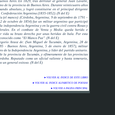
enos Aires. En 1829, tras derrotar al general Juan Lavalle,
no de la provincia de Buenos Aires. Durante veinticuatro años
ando absoluto, y logró constituirse en el principal dirigente
 Confederación Argentina (1835-1852). (N del E)
ía (el manco):
(Córdoba, Argentina; 9 de septiembre de 1791 –
22 de octubre de 1854) fue un militar argentino que participó
 la independencia Argentina y en la guerra civil contra Rosas y
ederales. En el combate de Venta y Media queda herido e
or vida su brazo derecho por unas heridas de bala. Por esta
e conocido como “El Manco Paz”. (N del E)
egorio Araoz de: (San Miguel de Tucumán, Argentina, 28 de
5 - Buenos Aires, Argentina, 5 de enero de 1857), militar
ro de la Independencia Argentina, y líder del partido unitario.
e la provincia de Tucumán, y efímeramente de las provincias
doba. Reputado como un oficial valiente y hasta temerario,
o un general exitoso. (N del E)
►
VOLVER AL INDICE DE ESTE LIBRO
►
VOLVER AL INDICE ALFABETICO DE POESIAS
►
VOLVER A PAGINA PRINCIPAL