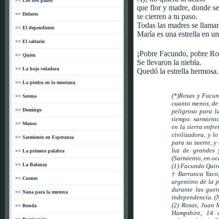
=> Los tres panes
que flor y madre, donde se
=> Dolores
se cierren a tu paso.
Todas las madres se llama
=> El dependiente
María es una estrella en u
=> El saltarin
¡Pobre Facundo, pobre Ro
=> Quien
Se llevaron la niebla.
=> La hoja voladora
Quedó la estrella hermosa.
=> La piedra en la montana
(*)Rosas y Facun
=> Sereno
cuanto menos, de
=> Domingo
peligroso para l
tiempo. sarmient
=> Manos
en la tierra enfr
civilizadora, y l
=> Sarmiento en Esperanza
para su suerte, y
luz de grandes 
=> La primera palabra
(Sarmiento, en oc
=> La Balanza
(1) Facundo Quiro
† Barranca Yaco,
=> Cuento
argentino de la p
durante las guer
=> Nana para la muneca
independencia. (N
(2) Rosas, Juan 
=> Ronda
Hampshire, 14 