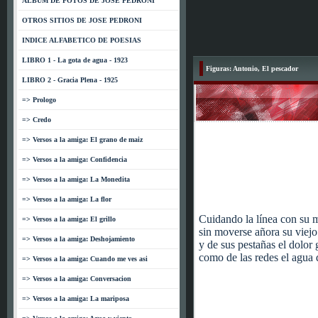
ALBUM DE FOTOS DE JOSE PEDRONI
OTROS SITIOS DE JOSE PEDRONI
INDICE ALFABETICO DE POESIAS
LIBRO 1 - La gota de agua - 1923
Figuras: Antonio, El pescador
LIBRO 2 - Gracia Plena - 1925
=> Prologo
=> Credo
=> Versos a la amiga: El grano de maiz
=> Versos a la amiga: Confidencia
=> Versos a la amiga: La Monedita
=> Versos a la amiga: La flor
Cuidando la línea con su 
=> Versos a la amiga: El grillo
sin moverse añora su viejo
=> Versos a la amiga: Deshojamiento
y de sus pestañas el dolor 
como de las redes el agua d
=> Versos a la amiga: Cuando me ves asi
=> Versos a la amiga: Conversacion
=> Versos a la amiga: La mariposa