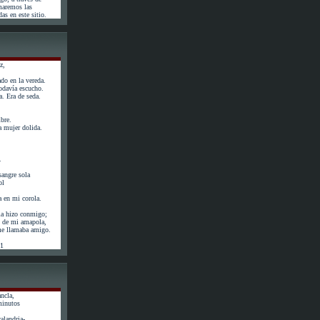
maremos las
as en este sitio.
z,
do en la vereda.
odavía escucho.
. Era de seda.
bre.
 mujer dolida.
.
angre sola
ol
a en mi corola.
la hizo conmigo;
ás de mi amapola,
 me llamaba amigo.
61
ncla,
minutos
calandria-