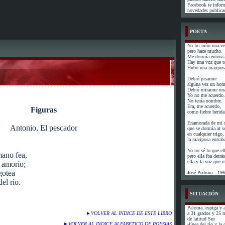
Facebook te infor
novedades publicad
POETA
Yo fui niño una ve
pero hace mucho.
Me dormía enrosca
Hay una voz que t
Hubo una mariposa
Debió pisarme
alguna vez un hom
Debió mirarme una
Yo no me acuerdo.
No tenía nombre.
Era, me acuerdo,
Figuras
como liebre herida
Enamorada de mi s
Antonio, El pescador
que se dormía al s
en cualquier trigo,
la mariposa entrab
Yo no sé lo que el
mano fea,
pero ella iba detr
ella y la voz que
 amorío;
gotea
José Pedroni - 19
el río.
SITUACIÓN
Paloma, espiga y a
►
VOLVER AL INDICE DE ESTE LIBRO
a 31 grados y 25 
de latitud Sur
►
VOLVER AL INDICE ALFABETICO DE POESIAS
-línea del río y la 