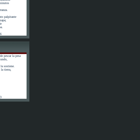
minutos
eranza.
to palpitante
 mapa;
de
pa.
56
de pescar la pesa
mundo,
la sostiene.
la tierra,
63