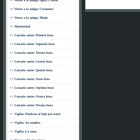
=> Versos a la amiga: Agua y viento
=> Versos a la amiga: Corazones
=> Versos a la amiga: Mujer
=> Maternidad
=> Lunario santo: Primera luna
=> Lunario santo: Segunda luna
=> Lunario santo: Tercera luna
=> Lunario santo: Cuarta luna
=> Lunario santo: Quinta luna
=> Lunario santo: Sexta luna
=> Lunario santo: Septima luna
=> Lunario santo: Octava luna
=> Lunario santo: Novena luna
=> Vigilia: Palabras al hijo por nacer
=> Vigilia: Su nombre
=> Vigilia: La cuna