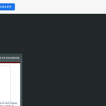
 GRATIS
I EN FACEBOOK
ía de José Pedroni,
go; a través de