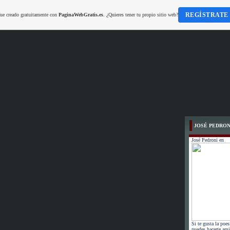
REGÍSTRATE
fue creado gratuitamente con
PaginaWebGratis.es
. ¿Quieres tener tu propio sitio web?
JOSÉ PEDRON
José Pedroni en
Si te gusta la poes
puedes hacerte ami