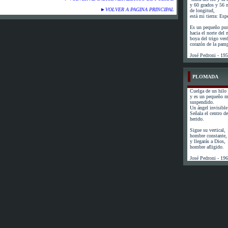
y 60 grados y 56 
►
VOLVER A PAGINA PRINCIPAL
de longitud,
está mi tierra: Esp
Es un pequeño pun
hacia el norte del
boya del trigo ver
corazón de la pam
José Pedroni - 19
PLOMADA
Cuelga de un hilo 
y es un pequeño 
suspendido.
Un ángel invisible 
Señala el centro de 
herido.
Sigue su vertical,
hombre constante,
y llegarás a Dios,
hombre afligido.
José Pedroni - 19