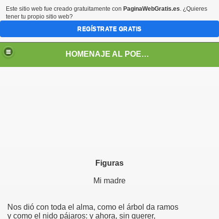
Este sitio web fue creado gratuitamente con
PaginaWebGratis.es
. ¿Quieres
tener tu propio sitio web?
REGÍSTRATE GRATIS
HOMENAJE AL POETA ARGENTINO JOSE PEDRONI
DRONI
POEMAS DE JOSE PEDRONI
Figuras
SE PEDRONI
Mi madre
DRONI
Nos dió con toda el alma, como el árbol da ramos
y como el nido pájaros: y ahora, sin querer,
I