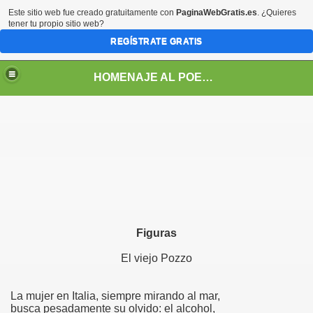
Este sitio web fue creado gratuitamente con
PaginaWebGratis.es
. ¿Quieres
tener tu propio sitio web?
REGÍSTRATE GRATIS
HOMENAJE AL POETA ARGENTINO JOSE PEDRONI
DRONI
POEMAS DE JOSE PEDRONI
Figuras
SE PEDRONI
El viejo Pozzo
DRONI
La mujer en Italia, siempre mirando al mar,
busca pesadamente su olvido: el alcohol,
I