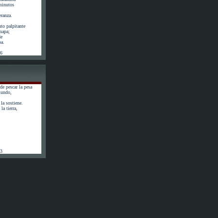
minutos
eranza.
to palpitante
 mapa;
de
pa.
56
de pescar la pesa
mundo,
la sostiene.
la tierra,
63