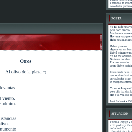
Facebook te infor
novedades publicad
POETA
Yo fui niño una ve
pero hace mucho.
Me dormía enrosca
Hay una voz que t
Hubo una mariposa
Debió pisarme
alguna vez un hom
Debió mirarme una
Yo no me acuerdo.
No tenía nombre.
Otros
Era, me acuerdo,
como liebre herida
Al olivo de la plaza
Enamorada de mi s
(*)
que se dormía al s
en cualquier trigo,
la mariposa entrab
levantas
Yo no sé lo que el
pero ella iba detr
.
ella y la voz que
l viento.
José Pedroni - 19
e admiro.
SITUACIÓN
istancias
Paloma, espiga y a
livo.
a 31 grados y 25 
onumento
de latitud Sur
-línea del río y la 