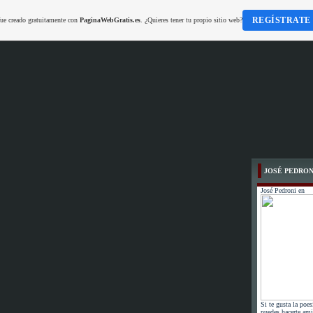
REGÍSTRATE
fue creado gratuitamente con
PaginaWebGratis.es
. ¿Quieres tener tu propio sitio web?
JOSÉ PEDRON
José Pedroni en
Si te gusta la poes
puedes hacerte ami