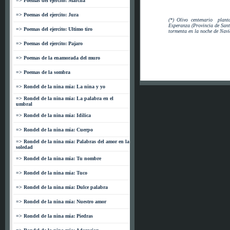
=> Poemas del ejercito: Marcha
=> Poemas del ejercito: Jura
(*) Olivo centenario plant
Esperanza (Provincia de Sant
=> Poemas del ejercito: Ultimo tiro
tormenta en la noche de Navi
=> Poemas del ejercito: Pajaro
=> Poemas de la enamorada del muro
=> Poemas de la sombra
=> Rondel de la nina mia: La nina y yo
=> Rondel de la nina mia: La palabra en el
umbral
=> Rondel de la nina mia: Idilica
=> Rondel de la nina mia: Cuerpo
=> Rondel de la nina mia: Palabras del amor en la
soledad
=> Rondel de la nina mia: Tu nombre
=> Rondel de la nina mia: Tuco
=> Rondel de la nina mia: Dulce palabra
=> Rondel de la nina mia: Nuestro amor
=> Rondel de la nina mia: Piedras