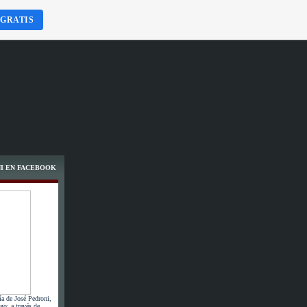
 GRATIS
I EN FACEBOOK
ía de José Pedroni,
go; a través de