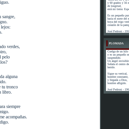
tiguo.
y 60 grados y 56 
de longitud,
está mi tierra: Esp
Es un pequeño pun
u sangre,
hacia el norte del
igno.
boya del trigo ver
corazón de la pam
lejos:
o.
José Pedroni - 19
PLOMADA
ado verdes,
iro,
Cuelga de un hilo 
y es un pequeño 
l pelo
suspendido.
Un ángel invisible 
llos?
Señala el centro de 
herido.
Sigue su vertical,
uda alguna
hombre constante,
y llegarás a Dios,
ido.
hombre afligido.
 tu tronco
José Pedroni - 19
 libro.
para siempre
amigo.
 me acompañas.
digo.