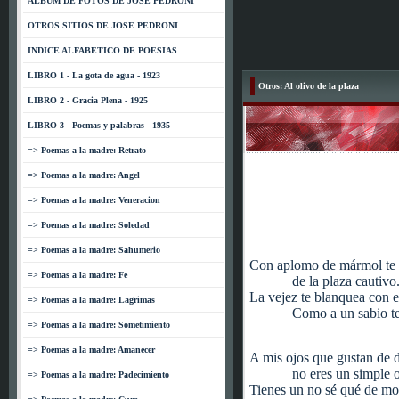
ALBUM DE FOTOS DE JOSE PEDRONI
OTROS SITIOS DE JOSE PEDRONI
INDICE ALFABETICO DE POESIAS
LIBRO 1 - La gota de agua - 1923
Otros: Al olivo de la plaza
LIBRO 2 - Gracia Plena - 1925
LIBRO 3 - Poemas y palabras - 1935
=> Poemas a la madre: Retrato
=> Poemas a la madre: Angel
=> Poemas a la madre: Veneracion
=> Poemas a la madre: Soledad
=> Poemas a la madre: Sahumerio
Con aplomo de mármol te 
=> Poemas a la madre: Fe
de la plaza cautivo
La vejez te blanquea con e
=> Poemas a la madre: Lagrimas
Como a un sabio t
=> Poemas a la madre: Sometimiento
=> Poemas a la madre: Amanecer
A mis ojos que gustan de d
no eres un simple o
=> Poemas a la madre: Padecimiento
Tienes un no sé qué de m