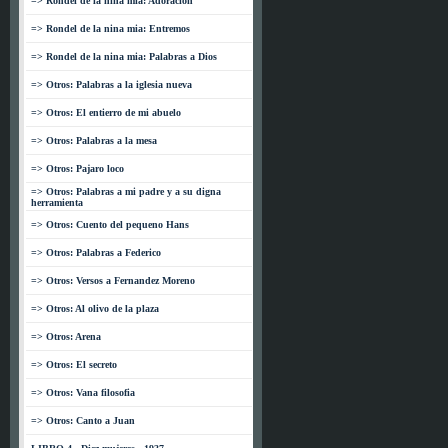
=> Rondel de la nina mia: Adoracion
=> Rondel de la nina mia: Entremos
=> Rondel de la nina mia: Palabras a Dios
=> Otros: Palabras a la iglesia nueva
=> Otros: El entierro de mi abuelo
=> Otros: Palabras a la mesa
=> Otros: Pajaro loco
=> Otros: Palabras a mi padre y a su digna
herramienta
=> Otros: Cuento del pequeno Hans
=> Otros: Palabras a Federico
=> Otros: Versos a Fernandez Moreno
=> Otros: Al olivo de la plaza
=> Otros: Arena
=> Otros: El secreto
=> Otros: Vana filosofia
=> Otros: Canto a Juan