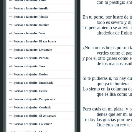
=> Poemas a la madre: Cura
con tu prestigio an
=> Poemas a la madre: Arrullo
En tu porte, por lustre de t
=> Poemas a la madre: Vigilia
todo es severo y d
=> Poemas a la madre: Recaida
Tu pensamiento se adivina 
alrededor de Egipt
=> Poemas a la madre: Voto
=> Poemas a la madre: El tan bueno
¿No son tus hojas por un l
=> Poemas a la madre: Levantate
verdes como el pap
y por el otro grises como e
=> Poemas del ejercito: Partida
de los mansos asni
=> Poemas del ejercito: Tren
=> Poemas del ejercito: Ilusion
Si te pudieras ir, no hay d
=> Poemas del ejercito: Imaginaria
que ya te hubieras 
Lo siento en la columna de
=> Poemas del ejercito: Desfile
que es lisa como un
=> Poemas del ejercito: Por que sera
=> Poemas del ejercito: Centinela
Pero estás en mi plaza, y 
tienes que ser mi 
=> Poemas del ejercito: Si yo llamara
Te doy las gracias porque
=> Poemas del ejercito: Lo sabes?
Que eres un rey te 