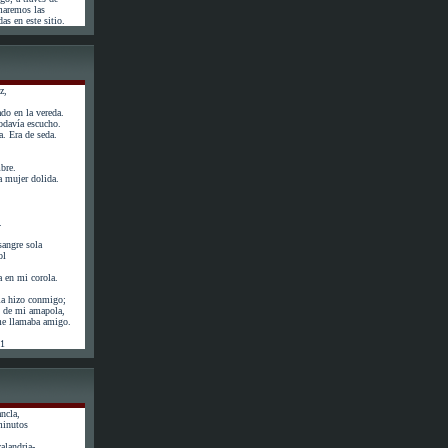
maremos las
as en este sitio.
z,
do en la vereda.
odavía escucho.
. Era de seda.
bre.
 mujer dolida.
.
angre sola
ol
a en mi corola.
la hizo conmigo;
ás de mi amapola,
 me llamaba amigo.
61
ncla,
minutos
calandria-