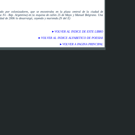
ado por colonizadores, que se encontraba en la plaza central de la ciudad de
a Fe - Rep. Argentina) en la esquina de calles 25 de Mayo y Manuel Belgrano. Una
dad de 2006 lo desarraigó, cayendo y muriendo.(N del E)
►
VOLVER AL INDICE DE ESTE LIBRO
►
VOLVER AL INDICE ALFABETICO DE POESIAS
►
VOLVER A PAGINA PRINCIPAL