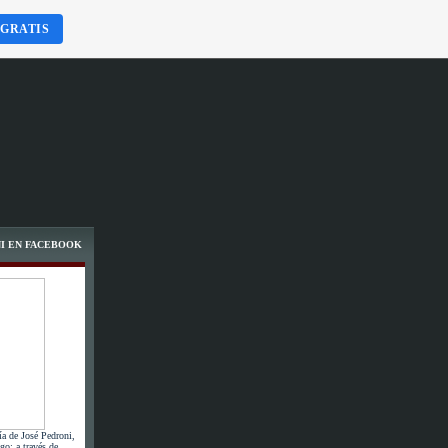
 GRATIS
I EN FACEBOOK
ía de José Pedroni,
go; a través de