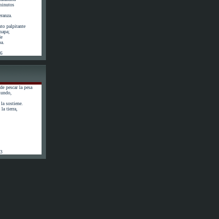
minutos
eranza.
to palpitante
 mapa;
de
pa.
56
de pescar la pesa
mundo,
la sostiene.
la tierra,
63