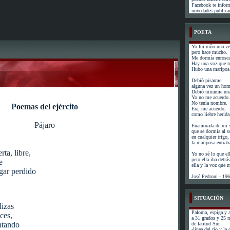
Facebook te infor
novedades publicad
POETA
Yo fui niño una ve
pero hace mucho.
Me dormía enrosca
Hay una voz que t
Hubo una mariposa
Debió pisarme
alguna vez un hom
Debió mirarme una
Yo no me acuerdo.
No tenía nombre.
Poemas del ejército
Era, me acuerdo,
como liebre herida
Pájaro
Enamorada de mi s
que se dormía al s
en cualquier trigo,
la mariposa entrab
ta, libre,
Yo no sé lo que el
pero ella iba detr
e
ella y la voz que
ugar perdido
José Pedroni - 19
SITUACIÓN
dizas
Paloma, espiga y a
uces,
a 31 grados y 25 
ntando
de latitud Sur
-línea del río y la 