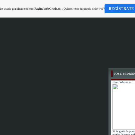
REGÍSTRATE
fue creado gratuitamente con
PaginaWebGratis.es
. ¿Quieres tener tu propio sitio web?
JOSÉ PEDRON
José Pedroni en
Si te gusta la poes
puedes hacerte ami