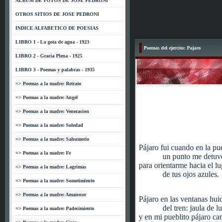
ALBUM DE FOTOS DE JOSE PEDRONI
OTROS SITIOS DE JOSE PEDRONI
INDICE ALFABETICO DE POESIAS
LIBRO 1 - La gota de agua - 1923
Poemas del ejercito: Pajaro
LIBRO 2 - Gracia Plena - 1925
LIBRO 3 - Poemas y palabras - 1935
=> Poemas a la madre: Retrato
=> Poemas a la madre: Angel
=> Poemas a la madre: Veneracion
=> Poemas a la madre: Soledad
=> Poemas a la madre: Sahumerio
Pájaro fui cuando en la puer
=> Poemas a la madre: Fe
un punto me detuv
para orientarme hacia el l
=> Poemas a la madre: Lagrimas
de tus ojos azules.
=> Poemas a la madre: Sometimiento
=> Poemas a la madre: Amanecer
Pájaro en las ventanas hui
del tren: jaula de l
=> Poemas a la madre: Padecimiento
y en mi pueblito pájaro ca