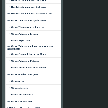
=> Rondel de la nina mia: Adoracion
=> Rondel de la nina mia: Entremos
=> Rondel de la nina mia: Palabras a Dios
=> Otros: Palabras a la iglesia nueva
=> Otros: El entierro de mi abuelo
=> Otros: Palabras a la mesa
=> Otros: Pajaro loco
=> Otros: Palabras a mi padre y a su digna
herramienta
=> Otros: Cuento del pequeno Hans
=> Otros: Palabras a Federico
=> Otros: Versos a Fernandez Moreno
=> Otros: Al olivo de la plaza
=> Otros: Arena
=> Otros: El secreto
=> Otros: Vana filosofia
=> Otros: Canto a Juan