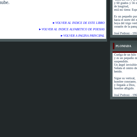
nube.
y 60 grados y 56 
de longitud,
está mi tierra: Esp
Es un pequeño pun
hacia el norte del
►
VOLVER AL INDICE DE ESTE LIBRO
boya del trigo ver
corazón de la pam
►
VOLVER AL INDICE ALFABETICO DE POESIAS
José Pedroni - 19
►
VOLVER A PAGINA PRINCIPAL
PLOMADA
Cuelga de un hilo 
y es un pequeño 
suspendido.
Un ángel invisible 
Señala el centro de 
herido.
Sigue su vertical,
hombre constante,
y llegarás a Dios,
hombre afligido.
José Pedroni - 19