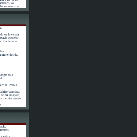
maremos las
as en este sitio.
z,
do en la vereda.
odavía escucho.
. Era de seda.
bre.
 mujer dolida.
.
angre sola
ol
a en mi corola.
la hizo conmigo;
ás de mi amapola,
 me llamaba amigo.
61
ncla,
minutos
calandria-