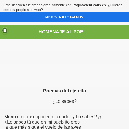
Este sitio web fue creado gratuitamente con
PaginaWebGratis.es
. ¿Quieres
tener tu propio sitio web?
REGÍSTRATE GRATIS
HOMENAJE AL POETA ARGENTINO JOSE PEDRONI
DRONI
Poemas del ejército
POEMAS DE JOSE PEDRONI
¿Lo sabes?
SE PEDRONI
DRONI
Murió un conscripto en el cuartel. ¿Lo sabes?
(*)
¿Lo sabes tú que en mi pueblito eres
la que más sigue el vuelo de las aves
I