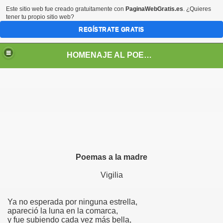
Este sitio web fue creado gratuitamente con
PaginaWebGratis.es
. ¿Quieres
tener tu propio sitio web?
REGÍSTRATE GRATIS
HOMENAJE AL POETA ARGENTINO JOSE PEDRONI
DRONI
Poemas a la madre
POEMAS DE JOSE PEDRONI
Vigilia
SE PEDRONI
DRONI
Ya no esperada por ninguna estrella,
apareció la luna en la comarca,
y fue subiendo cada vez más bella,
I