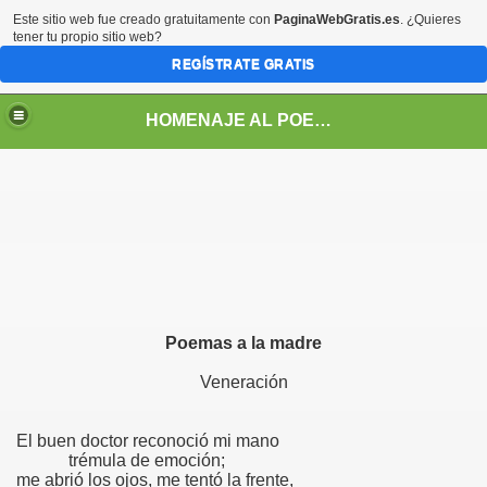
Este sitio web fue creado gratuitamente con
PaginaWebGratis.es
. ¿Quieres
tener tu propio sitio web?
REGÍSTRATE GRATIS
HOMENAJE AL POETA ARGENTINO JOSE PEDRONI
DRONI
Poemas a la madre
POEMAS DE JOSE PEDRONI
Veneración
SE PEDRONI
DRONI
El buen doctor reconoció mi mano
trémula de emoción;
me abrió los ojos, me tentó la frente,
I