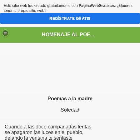
Este sitio web fue creado gratuitamente con
PaginaWebGratis.es
. ¿Quieres
tener tu propio sitio web?
REGÍSTRATE GRATIS
HOMENAJE AL POETA ARGENTINO JOSE PEDRONI
DRONI
Poemas a la madre
POEMAS DE JOSE PEDRONI
Soledad
SE PEDRONI
DRONI
Cuando a las doce campanadas lentas
se apagaron las luces en el pueblo,
dejando la ventana te sentaste
I