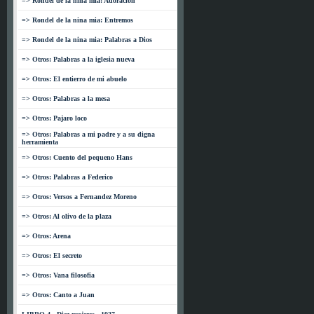
=> Rondel de la nina mia: Adoracion
=> Rondel de la nina mia: Entremos
=> Rondel de la nina mia: Palabras a Dios
=> Otros: Palabras a la iglesia nueva
=> Otros: El entierro de mi abuelo
=> Otros: Palabras a la mesa
=> Otros: Pajaro loco
=> Otros: Palabras a mi padre y a su digna
herramienta
=> Otros: Cuento del pequeno Hans
=> Otros: Palabras a Federico
=> Otros: Versos a Fernandez Moreno
=> Otros: Al olivo de la plaza
=> Otros: Arena
=> Otros: El secreto
=> Otros: Vana filosofia
=> Otros: Canto a Juan