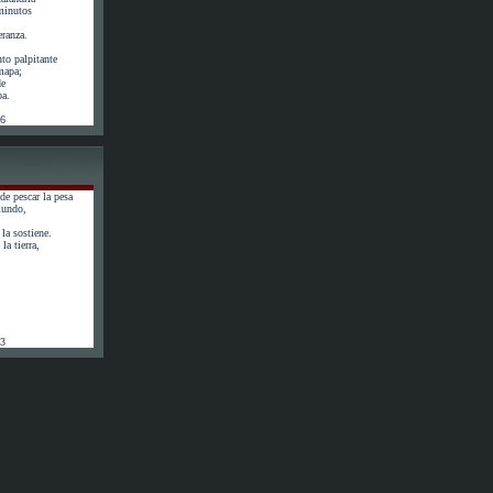
minutos
eranza.
to palpitante
 mapa;
de
pa.
56
de pescar la pesa
mundo,
la sostiene.
la tierra,
63