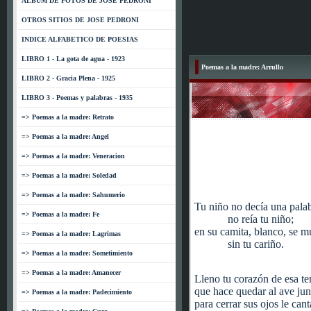
ALBUM DE FOTOS DE JOSE PEDRONI
OTROS SITIOS DE JOSE PEDRONI
INDICE ALFABETICO DE POESIAS
LIBRO 1 - La gota de agua - 1923
Poemas a la madre: Arrullo
LIBRO 2 - Gracia Plena - 1925
LIBRO 3 - Poemas y palabras - 1935
=> Poemas a la madre: Retrato
=> Poemas a la madre: Angel
=> Poemas a la madre: Veneracion
=> Poemas a la madre: Soledad
=> Poemas a la madre: Sahumerio
Tu niño no decía una palab
=> Poemas a la madre: Fe
no reía tu niño;
en su camita, blanco, se m
=> Poemas a la madre: Lagrimas
sin tu cariño.
=> Poemas a la madre: Sometimiento
=> Poemas a la madre: Amanecer
Lleno tu corazón de esa te
que hace quedar al ave jun
=> Poemas a la madre: Padecimiento
para cerrar sus ojos le can