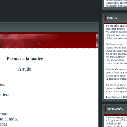
Facebook te infor
novedades publicad
POETA
Yo fui niño una ve
pero hace mucho.
Me dormía enrosca
Hay una voz que t
Hubo una mariposa
Debió pisarme
alguna vez un hom
Debió mirarme una
Yo no me acuerdo.
No tenía nombre.
Poemas a la madre
Era, me acuerdo,
como liebre herida
Arrullo
Enamorada de mi s
que se dormía al s
en cualquier trigo,
la mariposa entrab
ra;
Yo no sé lo que el
pero ella iba detr
ella y la voz que
uriera
José Pedroni - 19
SITUACIÓN
rnura
Paloma, espiga y a
to al nido,
a 31 grados y 25 
tabas
de latitud Sur
-línea del río y la 