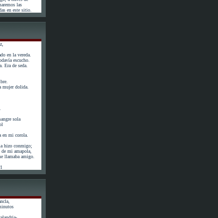
maremos las
as en este sitio.
z,
do en la vereda.
odavía escucho.
. Era de seda.
bre.
 mujer dolida.
.
angre sola
ol
a en mi corola.
la hizo conmigo;
ás de mi amapola,
 me llamaba amigo.
61
ncla,
minutos
calandria-