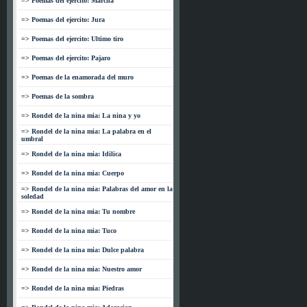
=> Poemas del ejercito: Marcha
=> Poemas del ejercito: Jura
=> Poemas del ejercito: Ultimo tiro
=> Poemas del ejercito: Pajaro
=> Poemas de la enamorada del muro
=> Poemas de la sombra
=> Rondel de la nina mia: La nina y yo
=> Rondel de la nina mia: La palabra en el
umbral
=> Rondel de la nina mia: Idilica
=> Rondel de la nina mia: Cuerpo
=> Rondel de la nina mia: Palabras del amor en la
soledad
=> Rondel de la nina mia: Tu nombre
=> Rondel de la nina mia: Tuco
=> Rondel de la nina mia: Dulce palabra
=> Rondel de la nina mia: Nuestro amor
=> Rondel de la nina mia: Piedras