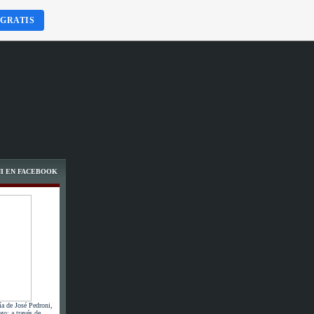
 GRATIS
I EN FACEBOOK
ía de José Pedroni,
go; a través de