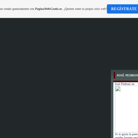
REGÍSTRATE
fue creado gratuitamente con
PaginaWebGratis.es
. ¿Quieres tener tu propio sitio web?
JOSÉ PEDRON
José Pedroni en
Si te gusta la poes
puedes hacerte ami