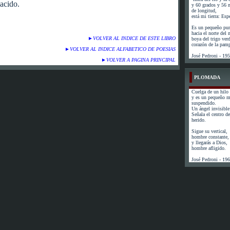
acido.
y 60 grados y 56 
de longitud,
está mi tierra: Esp
Es un pequeño pun
hacia el norte del
►
VOLVER AL INDICE DE ESTE LIBRO
boya del trigo ver
corazón de la pam
►
VOLVER AL INDICE ALFABETICO DE POESIAS
José Pedroni - 19
►
VOLVER A PAGINA PRINCIPAL
PLOMADA
Cuelga de un hilo 
y es un pequeño 
suspendido.
Un ángel invisible 
Señala el centro de 
herido.
Sigue su vertical,
hombre constante,
y llegarás a Dios,
hombre afligido.
José Pedroni - 19