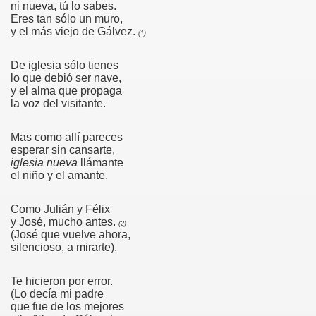
ni nueva, tú lo sabes.
Eres tan sólo un muro,
S
y el más viejo de Gálvez.
(1)
De iglesia sólo tienes
lo que debió ser nave,
y el alma que propaga
la voz del visitante.
35
Mas como allí pareces
esperar sin cansarte,
iglesia nueva
llámante
el niño y el amante.
n
Como Julián y Félix
y José, mucho antes.
(2)
(José que vuelve ahora,
silencioso, a mirarte).
o
Te hicieron por error.
(Lo decía mi padre
que fue de los mejores