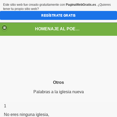
Este sitio web fue creado gratuitamente con
PaginaWebGratis.es
. ¿Quieres
tener tu propio sitio web?
REGÍSTRATE GRATIS
HOMENAJE AL POETA ARGENTINO JOSE PEDRONI
DRONI
Otros
POEMAS DE JOSE PEDRONI
Palabras a la iglesia nueva
SE PEDRONI
DRONI
1
No eres ninguna iglesia,
I