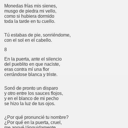
Monedas frías mis sienes,
musgo de piedra mi vello,
como si hubiera dormido
toda la tarde en tu cuello.
Tú estabas de pie, sonriéndome,
con el sol en el cabello.
60
8
En la puerta, ante el silencio
del pueblito en que naciste,
1
eras contra mí una flor
cerrándose blanca y triste.
1963
Sonó de pronto un disparo
y otro entre los sauces flojos,
y en el blanco de mi pecho
se hizo la luz de tus ojos.
¿Por qué pronuncié tu nombre?
¿Por qué en la puerta, cruel,
me apoyé lánguidamente