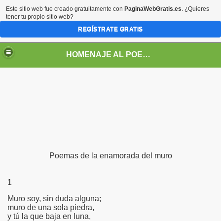
Este sitio web fue creado gratuitamente con
PaginaWebGratis.es
. ¿Quieres
tener tu propio sitio web?
REGÍSTRATE GRATIS
HOMENAJE AL POETA ARGENTINO JOSE PEDRONI
DRONI
Poemas de la enamorada del muro
POEMAS DE JOSE PEDRONI
SE PEDRONI
1
Muro soy, sin duda alguna;
DRONI
muro de una sola piedra,
y tú la que baja en luna,
I