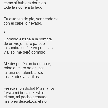
como si hubiera dormido
toda la noche a tu lado.
 su digna herramienta
Tú estabas de pie, sonriéndome,
ns
con el cabello nevado.
7
Dormido estaba a la sombra
reno
de un viejo muro partido
la sombra se fue en puntillas
y al sol me dejó dormido.
Me desperté con tu nombre,
roído el muro de grillos;
la luna por alumbrarse,
los tejados amarillos.
Frescas ¡oh dicha! Mis manos,
fresca mi boca de estío;
el mar, mi pecho desnudo;
mis pies descalzos, el río.