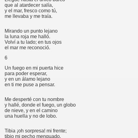
que al atardecer salía,
y el mar, fresco como tú,
me llevaba y me traía.
alabra
Mirando un punto lejano
o amor
la luna roja me halló.
Volví a tu lado; en tus ojos
el mar me reconoció.
6
ion
Un fuego en mi puerta hice
para poder esperar,
os
y en un álamo lejano
en ti me puse a pensar.
s a Dios
Me desperté con tu nombre
eva
y hallé, donde el fuego, un globo
de nieve, y en el camino
una huella y no de lobo.
Tibia ¡oh sorpresa! mi frente;
tibio mi pecho menguado,