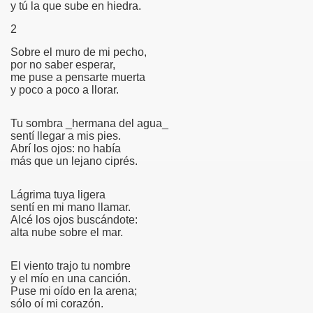
y tú la que sube en hiedra.
2
S
Sobre el muro de mi pecho,
por no saber esperar,
me puse a pensarte muerta
y poco a poco a llorar.
35
Tu sombra _
hermana del agua_
sentí llegar a mis pies.
Abrí los ojos: no había
más que un lejano ciprés.
Lágrima tuya ligera
n
sentí en mi mano llamar.
Alcé los ojos buscándote:
alta nube sobre el mar.
El viento trajo tu nombre
o
y el mío en una canción.
Puse mi oído en la arena;
sólo oí mi corazón.