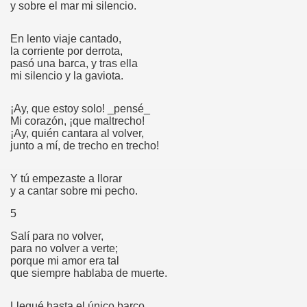
y sobre el mar mi silencio.
o
En lento viaje cantado,
la corriente por derrota,
pasó una barca, y tras ella
mi silencio y la gaviota.
muro
¡Ay, que estoy solo! _
pensé_
Mi corazón, ¡que maltrecho!
¡Ay, quién cantara al volver,
junto a mí, de trecho en trecho!
y yo
Y tú empezaste a llorar
bra en el umbral
y a cantar sobre mi pecho.
5
Salí para no volver,
para no volver a verte;
porque mi amor era tal
s del amor en la soledad
que siempre hablaba de muerte.
bre
Llegué hasta el único barco